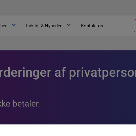
her
Indsigt & Nyheder
Kontakt os
urderinger af privatpers
ke betaler.