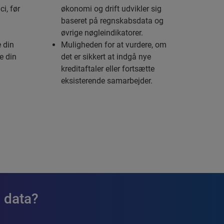
ci, før
økonomi og drift udvikler sig
baseret på regnskabsdata og
øvrige nøgleindikatorer.
e din
Muligheden for at vurdere, om
e din
det er sikkert at indgå nye
kreditaftaler eller fortsætte
eksisterende samarbejder.
I data?