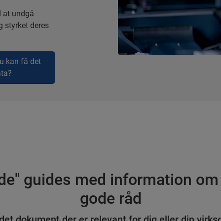
d at undgå
g styrket deres
u kan få det
ata?
ide" guides med information om 
gode råd
det dokument der er relevant for dig eller din virk