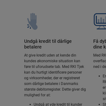
Undgå kredit til dårlige
Få dy
betalere
dine 
At give kredit uden at kende din
Med RKI
kundes økonomiske situation kan
overfla
føre til uforudsete tab. Med RKI Tjek
ned i d
kan du hurtigt identificere personer
En
og virksomheder, der er registreret
RK
som dårlige betalere i Danmarks
en
største debitorregister. Dette giver dig
k
mulighed for at:
si
Undgå at yde kredit til kunder
S