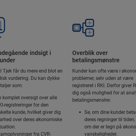
bdegående indsigt i
Overblik over
kunder
betalingsmønstre
 Tjek får du mere end blot en
Kunder kan ofte være i økon
disk vurdering. Du kan dykke
problemer, selv uden at være
etaljer som:
registreret i RKI. Derfor giver 
dig også mulighed for at anal
 komplet oversigt over alle
betalingsmønstre:
I-registreringer for den
kelte kunde, hvilket giver dig
Se, om dine kunder beta
larhed over deres økonomiske
deres regninger til tiden, 
tuation.
om der er tegn på økon
tamoplysninger fra CVR-
vanskeligheder.