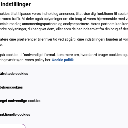
indstillinger
okies til at tilpasse vores indhold og annoncer, til at vise dig funktioner til social
e vores trafik. Vi deler også oplysninger om din brug af vores hjemmeside med v
til dårlige betalere
ociale medier, annonceringspartnere og analysepartnere. Vores partnere kan ko
dre oplysninger, du har givet dem, eller som de har indsamlet fra din brug af der
g ejer Danmarks største register over dårlige betalere – RKI-re
tere dine præferencer til enhver tid ved at gå til dine indstillinger i bunden af vo
 at undgå tab og optimere din forretning.
e.
til den højeste datakvalitet og effektive værktøjer, der gør det
gså cookies til ‘nødvendige’ formal. Læs mere om, hvordan vi bruger cookies og
præcist indsigt i dine kunders økonomiske situation, så du kan und
ngsværktøjer i vores policy her
Cookie politik
ålrettede cookies
delsescookies
eget nødvendige cookies
g kreditsikring.dk eller via webservice. Her kan du slå dine kunde
unktionelle cookies