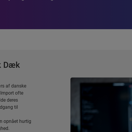
k Dæk
ærs af danske
Import ofte
lde deres
dgang til
n opnået hurtig
ghed.