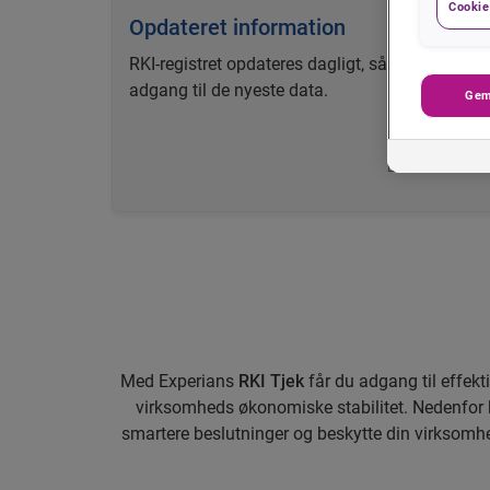
Cookie 
Opdateret information
RKI-registret opdateres dagligt, så du altid har
adgang til de nyeste data.
Gem
Med Experians
RKI Tjek
får du adgang til effekt
virksomheds økonomiske stabilitet. Nedenfor k
smartere beslutninger og beskytte din virksom