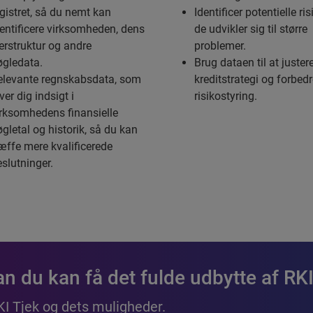
gistret, så du nemt kan
Identificer potentielle risi
dentificere virksomheden, dens
de udvikler sig til større
erstruktur og andre
problemer.
øgledata.
Brug dataen til at juster
elevante regnskabsdata, som
kreditstrategi og forbedr
ver dig indsigt i
risikostyring.
irksomhedens finansielle
gletal og historik, så du kan
æffe mere kvalificerede
slutninger.
n du kan få det fulde udbytte af RK
KI Tjek og dets muligheder.