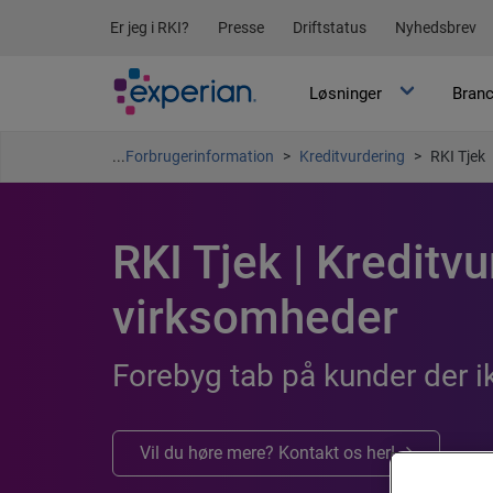
Er jeg i RKI?
Presse
Driftstatus
Nyhedsbrev
Løsninger
Branc
...
Forbrugerinformation
Kreditvurdering
RKI Tjek
RKI Tjek | Kreditv
virksomheder
Forebyg tab på kunder der ik
Vil du høre mere? Kontakt os her!