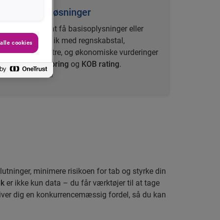
Tilpassede løsninger
Du kan vælge at få basisoplysninger eller
udvide dit indblik med regnskabstal,
alle cookies
betalingsmønstre, og økonomiske vurderinger
som
Delphi Scoring
og
KOB rating
.
utninger, minimere risikoen for tab og styrke din
ek
er ikke kun data – du får værktøjer til at tage
ver dig en konkurrencemæssig fordel, så du kan