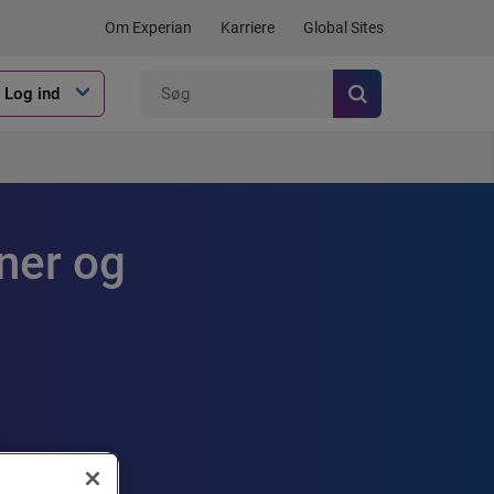
Om Experian
Karriere
Global Sites
Log ind
oner og