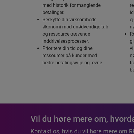
med historik for manglende
re
betalinger.
i
Beskytte din virksomheds
ej
økonomi mod unødvendige tab
n
og ressourcekrævende
R
inddrivelsesprocesser.
gi
Prioritere din tid og dine
v
ressourcer på kunder med
nø
bedre betalingsvilje og -evne
tr
be
Vil du høre mere om, hvorda
Kontakt os, hvis du vil høre mere om R