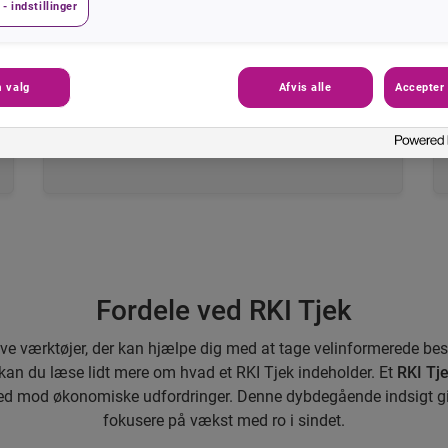
- indstillinger
100% unik identifikation
Vi bruger de seneste oplysninger fra CPR-og
CVR registret, hvilket sikrer præcis
 valg
Afvis alle
Accepter 
identifikation af privatpersoner og
virksomheder.
Fordele ved RKI Tjek
ive værktøjer, der kan hjælpe dig med at tage velinformerede besl
an du læse lidt mere om hvad et RKI Tjek indeholder. Et
RKI Tj
hed mod økonomiske udfordringer. Denne dybdegående indsigt gi
fokusere på vækst med ro i sindet.