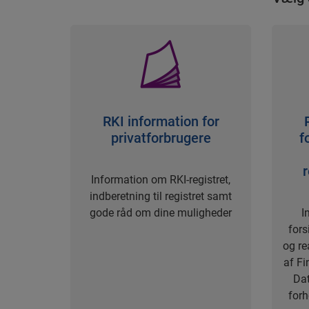
RKI information for
privatforbrugere
f
r
Information om RKI-registret,
indberetning til registret samt
gode råd om dine muligheder
I
fors
og re
af Fi
Dat
forh