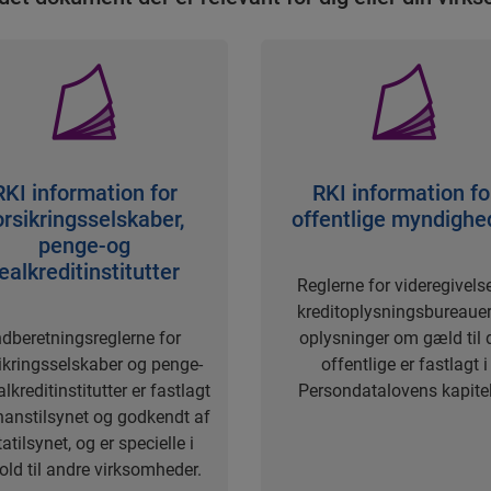
RKI information for
RKI information fo
orsikringsselskaber,
offentlige myndighe
penge-og
ealkreditinstitutter
Reglerne for videregivelse
kreditoplysningsbureauer
ndberetningsreglerne for
oplysninger om gæld til 
ikringsselskaber og penge-
offentlige er fastlagt i
alkreditinstitutter er fastlagt
Persondatalovens kapitel
nanstilsynet og godkendt af
atilsynet, og er specielle i
old til andre virksomheder.