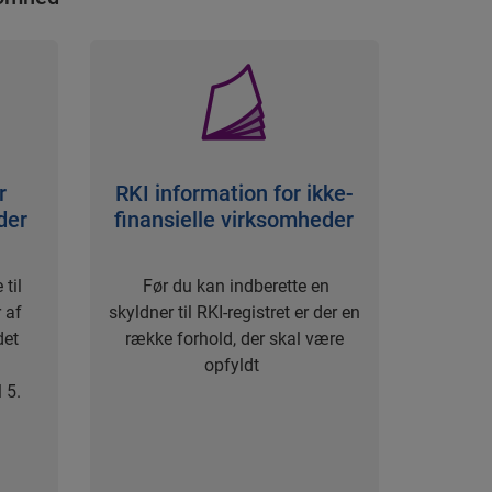
r
RKI information for ikke-
der
finansielle virksomheder
 til
Før du kan indberette en
 af
skyldner til RKI-registret er der en
det
række forhold, der skal være
opfyldt
 5.