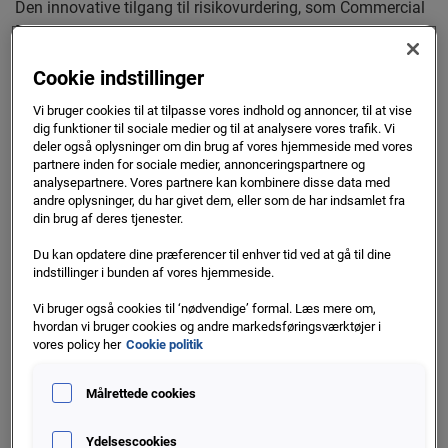
Den innovative tilgang til risikovurdering, som Commercial
Delphi tilbyder, er en revolution inden for
kreditvurderingsverdenen. Ved at levere realtidsdata og
Cookie indstillinger
avancerede algoritmer, giver det virksomheder mulighed for
at forudsige og undgå potentielle betalingsproblemer i den
Vi bruger cookies til at tilpasse vores indhold og annoncer, til at vise
kommende periode. Det er ikke længere nok at stole på
dig funktioner til sociale medier og til at analysere vores trafik. Vi
deler også oplysninger om din brug af vores hjemmeside med vores
forældede metoder til kreditvurdering; virksomheder har
partnere inden for sociale medier, annonceringspartnere og
brug for præcis og pålidelig information i realtid for at
analysepartnere. Vores partnere kan kombinere disse data med
træffe informerede beslutninger.
andre oplysninger, du har givet dem, eller som de har indsamlet fra
din brug af deres tjenester.
En af de mest værdifulde fordele ved Commercial Delphi er
Du kan opdatere dine præferencer til enhver tid ved at gå til dine
dens evne til at tilpasse sig virksomhedernes individuelle
indstillinger i bunden af vores hjemmeside.
behov. Uanset om det er en lille start-up eller en etableret
Vi bruger også cookies til ‘nødvendige’ formal. Læs mere om,
multinational virksomhed, kan Commercial Delphi
hvordan vi bruger cookies og andre markedsføringsværktøjer i
skræddersyes til at passe til enhver virksomheds størrelse
vores policy her
Cookie politik
og kompleksitet. Dette gør det til et uundværligt værktøj for
virksomhedsledere og beslutningstagere på alle niveauer.
Målrettede cookies
Ydelsescookies