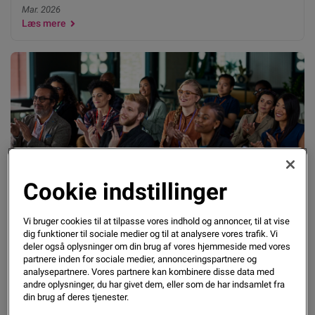
Mar. 2026
Læs mere
Cookie indstillinger
On-demand webinar: Sådan skaber en moderne
Vi bruger cookies til at tilpasse vores indhold og annoncer, til at vise
dig funktioner til sociale medier og til at analysere vores trafik. Vi
platform værdi gennem hele kundens
deler også oplysninger om din brug af vores hjemmeside med vores
kreditlivscyklus
partnere inden for sociale medier, annonceringspartnere og
analysepartnere. Vores partnere kan kombinere disse data med
Jan. 2026
andre oplysninger, du har givet dem, eller som de har indsamlet fra
Læs mere
din brug af deres tjenester.