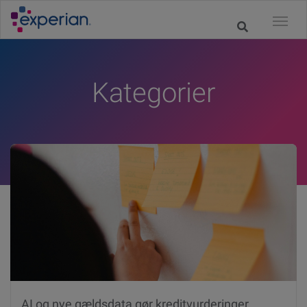
Kategorier
AI og nye gældsdata gør kreditvurderinger