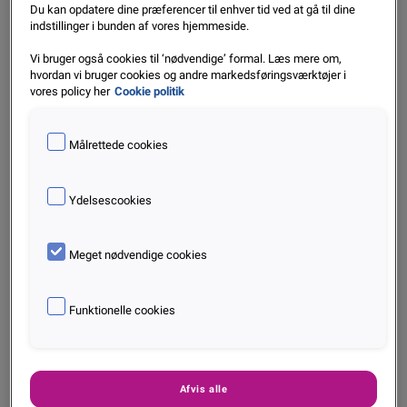
Du kan opdatere dine præferencer til enhver tid ved at gå til dine
indstillinger i bunden af vores hjemmeside.
Vi bruger også cookies til ‘nødvendige’ formal. Læs mere om,
hvordan vi bruger cookies og andre markedsføringsværktøjer i
vores policy her
Cookie politik
Målrettede cookies
Ydelsescookies
Webinar: Approve More of the Right Customers,
Faster
Meget nødvendige cookies
Okt. 2025
Funktionelle cookies
Læs mere
Afvis alle