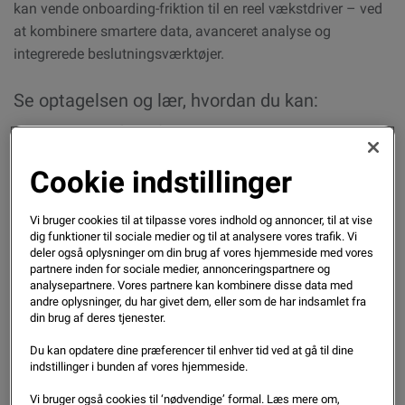
kan vende onboarding-friktion til en reel vækstdriver – ved
at kombinere smartere data, avanceret analyse og
integrerede beslutningsværktøjer.
Se optagelsen og lær, hvordan du kan:
Godkende flere af de rigtige kunder uden at øge
risikoen
Cookie indstillinger
Skabe en hurtigere og mere gnidningsfri
Vi bruger cookies til at tilpasse vores indhold og annoncer, til at vise
onboardingoplevelse
dig funktioner til sociale medier og til at analysere vores trafik. Vi
deler også oplysninger om din brug af vores hjemmeside med vores
Opbygge tillid og værdi fra første kontakt
partnere inden for sociale medier, annonceringspartnere og
analysepartnere. Vores partnere kan kombinere disse data med
andre oplysninger, du har givet dem, eller som de har indsamlet fra
Se webinaret nedenfor
og få konkrete indsigter, der kan
din brug af deres tjenester.
hjælpe dig med at effektivisere onboarding, reducere tab og
Du kan opdatere dine præferencer til enhver tid ved at gå til dine
skabe bæredygtig vækst.
indstillinger i bunden af vores hjemmeside.
Vi bruger også cookies til ‘nødvendige’ formal. Læs mere om,