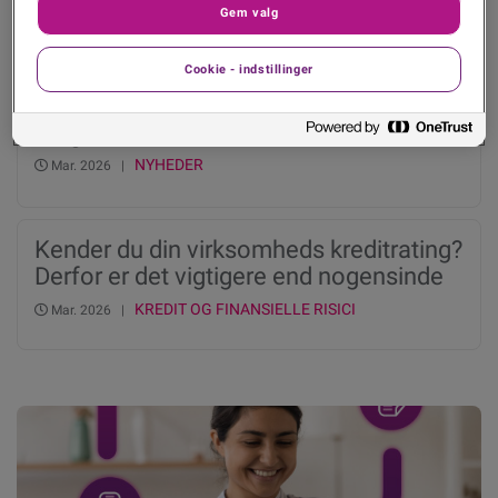
Gem valg
NYHEDER
Mar. 2026 |
Cookie - indstillinger
Kreditscore – hvad er det, og hvordan
bruges den?
NYHEDER
Mar. 2026 |
Kender du din virksomheds kreditrating?
Derfor er det vigtigere end nogensinde
før
KREDIT OG FINANSIELLE RISICI
Mar. 2026 |