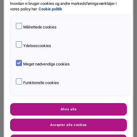
hvordan vi bruger cookies og andre markedsføringsværktøjer i
vores policy her
Cookie politik
Målrettede cookies
Ydelsescookies
Meget nødvendige cookies
Funktionelle cookies
Afvis alle
Du vil måske også finde dette interessant
Accepter alle cookies
Kreditrapport – hvad er det, og hvad
indeholder den?