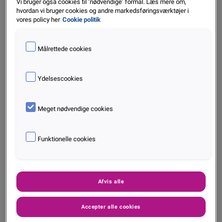
Vi bruger også cookies til ‘nødvendige’ formal. Læs mere om,
reducerer omkostninger og fejl
hvordan vi bruger cookies og andre markedsføringsværktøjer i
vores policy her
Cookie politik
Skabe en mere fleksibel, skalerbar og fremtidssikret
kreditarkitektur
Målrettede cookies
Se webinaret nedenfor og få en
helhedsforståelse af, hvordan en moderne
Ydelsescookies
platform kan løfte både effektivitet, kvalitet og
forretningsresultater.
Meget nødvendige cookies
Funktionelle cookies
Afvis alle
Accepter alle cookies