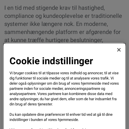
I en tid med stigende krav til hastighed,
compliance og kundeoplevelse er traditionelle
systemer ikke længere nok. En moderne,
sammenhængende platform er afgørende for
at kunne træffe hurtigere beslutninger,
mindske kompleksitet og skabe værdi på
tværs af hele kreditcirklen.
Cookie indstillinger
I dette afsluttende webinar i serien får du et samlet overblik
over, hvordan en moderne kreditplatform fungerer – og
Vi bruger cookies til at tilpasse vores indhold og annoncer, til at vise
dig funktioner til sociale medier og til at analysere vores trafik. Vi
hvordan den kan styrke alt fra onboarding til
deler også oplysninger om din brug af vores hjemmeside med vores
porteføljestyring.
partnere inden for sociale medier, annonceringspartnere og
analysepartnere. Vores partnere kan kombinere disse data med
andre oplysninger, du har givet dem, eller som de har indsamlet fra
Se optagelsen og lær, hvordan du kan:
din brug af deres tjenester.
Bryde siloer og skabe én samlet, datadrevet
Du kan opdatere dine præferencer til enhver tid ved at gå til dine
beslutningsproces
indstillinger i bunden af vores hjemmeside.
Implementere automatiserede workflows, der