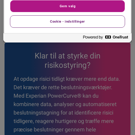
Gem valg
Cookie - indstillinger
Klar til at styrke din
risikostyring?
At opdage risici tidligt kræver mere end data.
Det kræver de rette beslutningsværktøjer.
Med Experian PowerCurve® kan du
kombinere data, analyser og automatiseret
beslutningstagning for at identificere risici
tidligere, reagere hurtigere og træffe mere
præcise beslutninger gennem hele