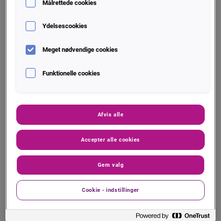
Målrettede cookies
Ydelsescookies
Hvordan fungerer det?
Meget nødvendige cookies
Funktionelle cookies
Kreditcheck hentes fra vores online
database, som altid indeholder
opdaterede oplysninger. Du får derfor svar
med det samme.
Afvis alle
Vores kreditcheck er baseret på vores KOB
Accepter alle cookies
rating, som er en kreditvurdering og et
anbefalet kreditmax. Vi har gjort det nemt
Gem valg
for dig, da vi har opsat en 'best practice'
for kreditvurdering.
Cookie - indstillinger
Det betyder, at du får et anbefalet
kreditmax, som er fastsat ud fra