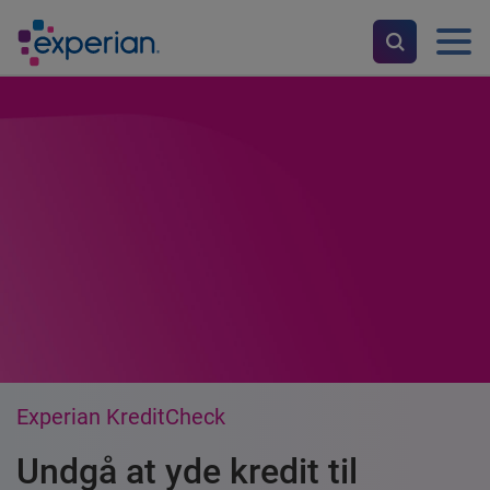
Experian KreditCheck
Undgå at yde kredit til