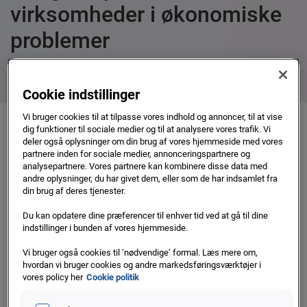
virksomheder i økonomiske
problemer
Sørg for at træffe dine kreditbeslutninger på baggrund af
opdaterede data
Cookie indstillinger
Vi bruger cookies til at tilpasse vores indhold og annoncer, til at vise
dig funktioner til sociale medier og til at analysere vores trafik. Vi
Den lette vej til gode
deler også oplysninger om din brug af vores hjemmeside med vores
partnere inden for sociale medier, annonceringspartnere og
kreditbeslutninger
analysepartnere. Vores partnere kan kombinere disse data med
andre oplysninger, du har givet dem, eller som de har indsamlet fra
Ved du hvem du handler med?
din brug af deres tjenester.
Du kan opdatere dine præferencer til enhver tid ved at gå til dine
Et Kreditcheck fra Experian hjælper dig med at afgøre, om
indstillinger i bunden af vores hjemmeside.
du skal handle med en virksomhed og hvilken
betalingsmodel du bør tilbyde. Det kan spare dig for mange
Vi bruger også cookies til ‘nødvendige’ formal. Læs mere om,
hvordan vi bruger cookies og andre markedsføringsværktøjer i
penge at tjekke dine kunder og leverandører, før du yder
vores policy her
Cookie politik
kredit til dem.