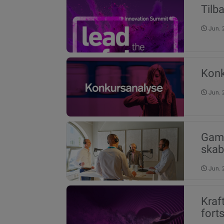
Tilb
Jun.
Konk
Jun.
Gami
skab
Jun.
Kraft
forts