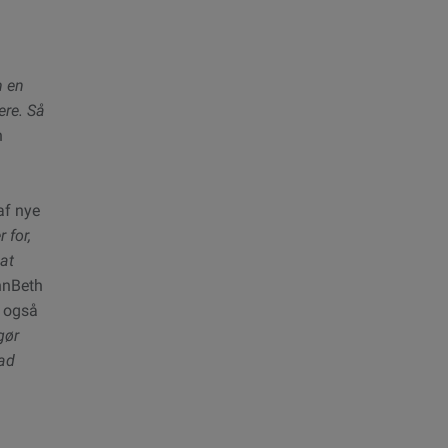
m en
ere. Så
n
af nye
 for,
 at
nnBeth
e også
gør
vad