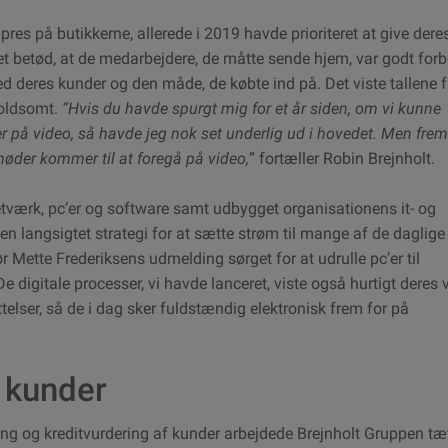
res på butikkerne, allerede i 2019 havde prioriteret at give deres
Det betød, at de medarbejdere, de måtte sende hjem, var godt forb
d deres kunder og den måde, de købte ind på. Det viste tallene f
voldsomt.
“Hvis du havde spurgt mig for et år siden, om vi kunne
på video, så havde jeg nok set underlig ud i hovedet. Men fre
smøder kommer til at foregå på video,
” fortæller Robin Brejnholt.
tværk, pc’er og software samt udbygget organisationens it- og
n langsigtet strategi for at sætte strøm til mange af de daglige
r Mette Frederiksens udmelding sørget for at udrulle pc’er til
digitale processer, vi havde lanceret, viste også hurtigt deres 
ttelser, så de i dag sker fuldstændig elektronisk frem for på
f kunder
ding og kreditvurdering af kunder arbejdede Brejnholt Gruppen tæ