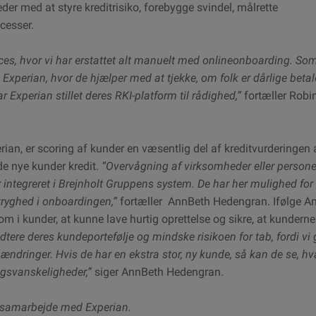
 med at styre kreditrisiko, forebygge svindel, målrette
cesser.
ces, hvor vi har erstattet alt manuelt med onlineonboarding. So
 Experian, hvor de hjælper med at tjekke, om folk er dårlige betal
ar Experian stillet deres RKI-platform til rådighed,”
fortæller Robi
rian, er scoring af kunder en væsentlig del af kreditvurderingen 
yde nye kunder kredit.
“Overvågning af virksomheder eller personer
 er integreret i Brejnholt Gruppens system. De har her mulighed for
 tryghed i onboardingen,”
fortæller AnnBeth Hedengran. Ifølge A
om i kunder, at kunne lave hurtig oprettelse og sikre, at kundern
tere deres kundeportefølje og mindske risikoen for tab, fordi vi 
dringer. Hvis de har en ekstra stor, ny kunde, så kan de se, h
ngsvanskeligheder,”
siger AnnBeth Hedengran.
i samarbejde med Experian.