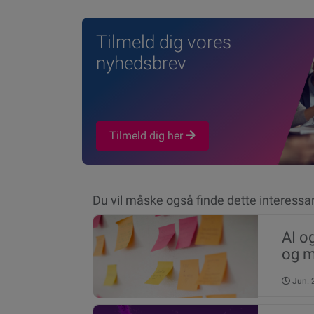
Tilmeld dig vores
nyhedsbrev
Tilmeld dig her
Du vil måske også finde dette interessa
AI o
og m
Jun.