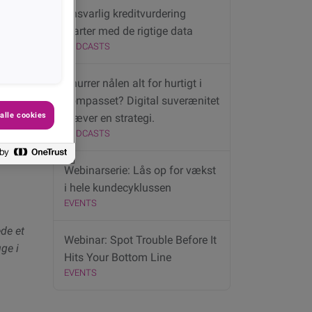
Del
Ansvarlig kreditvurdering
starter med de rigtige data
PODCASTS
Snurrer nålen alt for hurtigt i
kompasset? Digital suverænitet
alle cookies
kræver en strategi.
PODCASTS
Webinarserie: Lås op for vækst
i hele kundecyklussen
EVENTS
de et
Webinar: Spot Trouble Before It
ge i
Hits Your Bottom Line
EVENTS