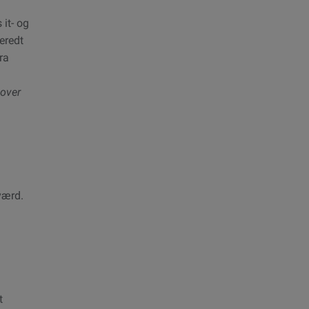
 it- og
eredt
ra
mover
værd.
t