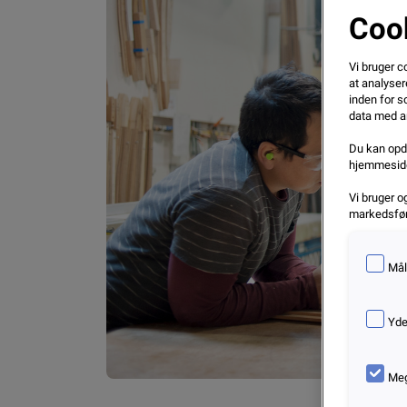
Cook
Vi bruger co
at analyser
inden for s
data med an
Du kan opda
hjemmesid
Vi bruger o
markedsføri
Mål
Yde
Meg