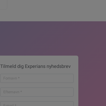
Tilmeld dig Experians nyhedsbrev
Fornavn
*
Efternavn
*
E-