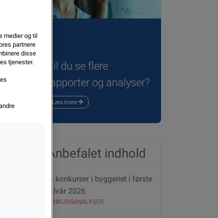
e medier og til
ores partnere
mbinere disse
es tjenester.
Vil du se flere
res
rapporter og analyser?
Læs mere
 andre
Anbefalet indhold
Få konkurser i byggeriet i første
halvår 2026
KONKURSANALYSER