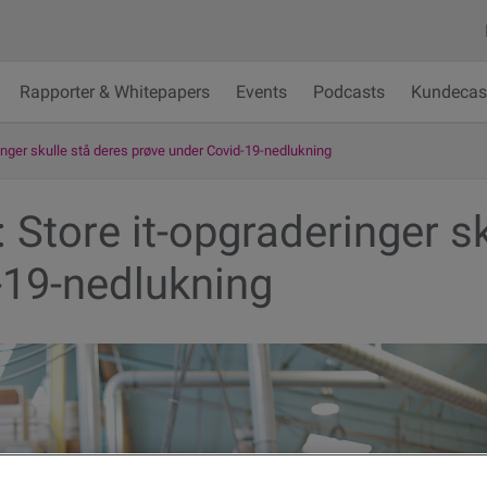
Rapporter & Whitepapers
Events
Podcasts
Kundecas
nger skulle stå deres prøve under Covid-19-nedlukning
Store it-opgraderinger sk
-19-nedlukning