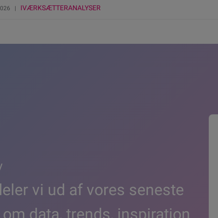
IVÆRKSÆTTERANALYSER
 2026 |
v
ler vi ud af vores seneste
 om data, trends, inspiration