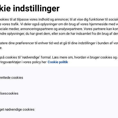
ie indstillinger
okies til at tilpasse vores indhold og annoncer, til at vise dig funktioner til social
e vores trafik. Vi deler også oplysninger om din brug af vores hjemmeside med v
ociale medier, annonceringspartnere og analysepartnere. Vores partnere kan ko
dre oplysninger, du har givet dem, eller som de har indsamlet fra din brug af der
tere dine præferencer til enhver tid ved at gå til dine indstillinger i bunden af vo
e.
gså cookies til ‘nødvendige’ formal. Læs mere om, hvordan vi bruger cookies og
ngsværktøjer i vores policy her
Cookie politik
rettede cookies
lsescookies
et nødvendige cookies