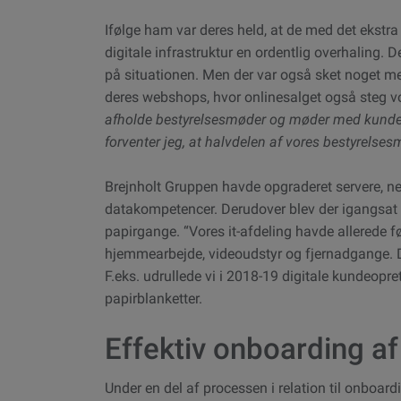
Ifølge ham var deres held, at de med det ekstra p
digitale infrastruktur en ordentlig overhaling. 
på situationen. Men der var også sket noget me
deres webshops, hvor onlinesalget også steg 
afholde bestyrelsesmøder og møder med kunder 
forventer jeg, at halvdelen af vores bestyrelse
Brejnholt Gruppen havde opgraderet servere, ne
datakompetencer. Derudover blev der igangsat e
papirgange. “Vores it-afdeling havde allerede fø
hjemmearbejde, videoudstyr og fjernadgange. De 
F.eks. udrullede vi i 2018-19 digitale kundeopre
papirblanketter.
Effektiv onboarding a
Under en del af processen i relation til onboar