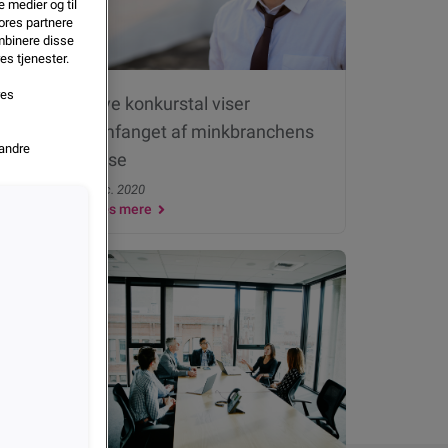
e medier og til
ores partnere
mbinere disse
es tjenester.
res
ærre
Nye konkurstal viser
ret
omfanget af minkbranchens
 andre
krise
Dec. 2020
Læs mere