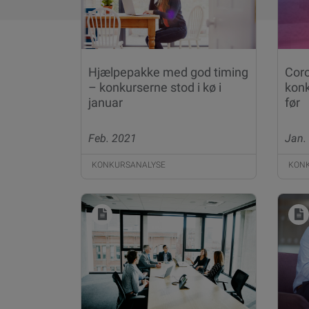
Hjælpepakke med god timing
Coro
– konkurserne stod i kø i
konk
januar
før
Feb. 2021
Jan.
KONKURSANALYSE
KON