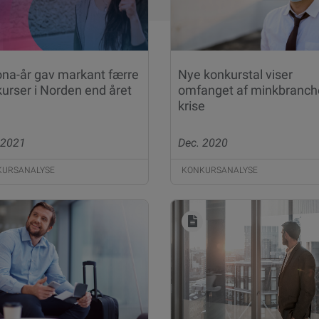
na-år gav markant færre
Nye konkurstal viser
urser i Norden end året
omfanget af minkbranch
krise
 2021
Dec. 2020
KURSANALYSE
KONKURSANALYSE