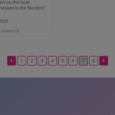
ct on the local
nesses in the Nordics?
 2020
KURSANALYSE
1
2
3
4
5
6
7
8