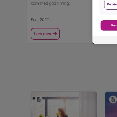
kom med god timing.
Cookie 
Feb. 2021
Gem
Læs mere