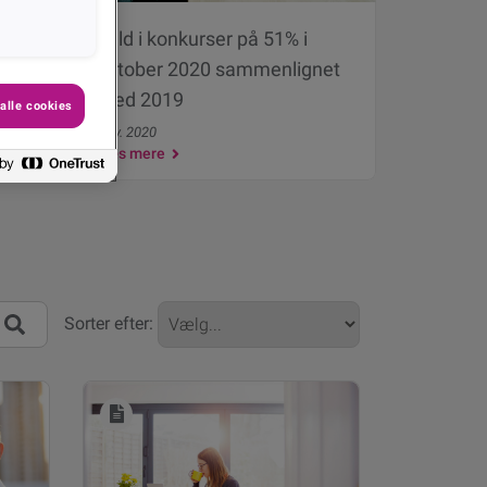
Fald i konkurser på 51% i
 i
oktober 2020 sammenlignet
med 2019
alle cookies
Nov. 2020
Læs mere
g:
Sorter efter: