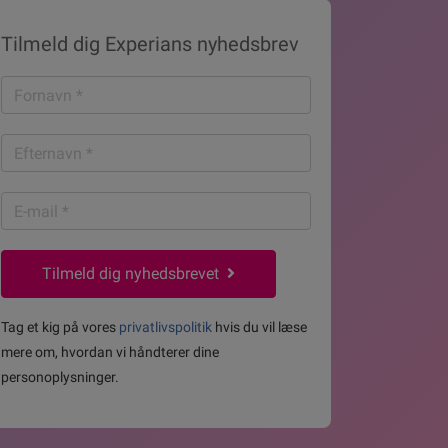
Tilmeld dig Experians nyhedsbrev
Fornavn
*
Efternavn
*
E-
mail
*
Tilmeld dig nyhedsbrevet
Tag et kig på vores
privatlivspolitik
hvis du vil læse
mere om, hvordan vi håndterer dine
personoplysninger.