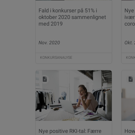
Fald i konkurser på 51% i
Nye 
oktober 2020 sammenlignet
ivær
med 2019
cor
Nov. 2020
Okt.
KONKURSANALYSE
KON
Nye positive RKI-tal: Færre
How