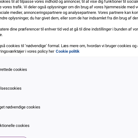
okies til at tilpasse vores indhold og annoncer, til at vise dig funktioner til social
e vores trafik. Vi deler også oplysninger om din brug af vores hjemmeside med v
ociale medier, annonceringspartnere og analysepartnere. Vores partnere kan ko
dre oplysninger, du har givet dem, eller som de har indsamlet fra din brug af der
tere dine præferencer til enhver tid ved at gå til dine indstillinger i bunden af vo
Corona-år gav markant f
e.
konkurser i Norden end å
gså cookies til ‘nødvendige’ formal. Læs mere om, hvordan vi bruger cookies og
før
ngsværktøjer i vores policy her
Cookie politik
Jan. 2021
Læs mere
rettede cookies
lsescookies
timing –
et nødvendige cookies
 januar
ktionelle cookies
med ulike hjelpepakker som