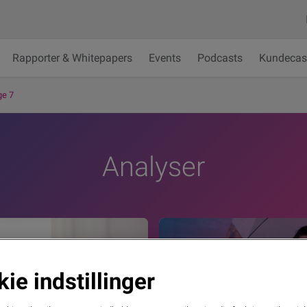
Rapporter & Whitepapers
Events
Podcasts
Kundecas
ge 7
Analyser
ie indstillinger