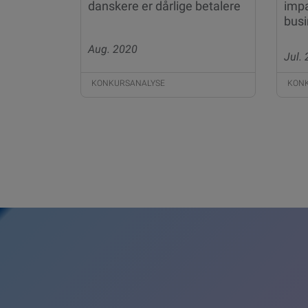
danskere er dårlige betalere
impa
busi
Aug. 2020
Jul.
KONKURSANALYSE
KON
Posts
pagination