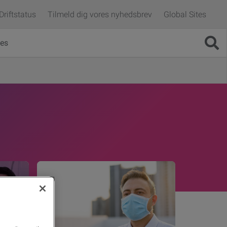
Driftstatus
Tilmeld dig vores nyhedsbrev
Global Sites
es