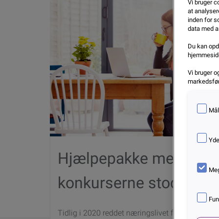
Vi bruger co
at analyser
inden for s
data med an
Du kan opda
hjemmesid
Vi bruger o
markedsføri
Mål
Yde
Hjælpepakke med god 
Meg
konkurserne stod i kø i
Fun
Tidlig i 2020 reddet næringslivet fra konkurs 