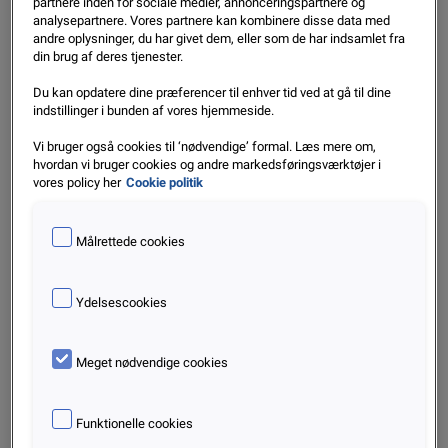
partnere inden for sociale medier, annonceringspartnere og
forklaringer bag dele af stigningen.
analysepartnere. Vores partnere kan kombinere disse data med
andre oplysninger, du har givet dem, eller som de har indsamlet fra
din brug af deres tjenester.
Du kan opdatere dine præferencer til enhver tid ved at gå til dine
154 procent flere konkurser i februar 2021 sammenlignet
indstillinger i bunden af vores hjemmeside.
med februar 2020. Det viser den helt nye konkursanalyse
Vi bruger også cookies til ‘nødvendige’ formal. Læs mere om,
fra data- og analysevirksomheden Experian. Dermed følger
hvordan vi bruger cookies og andre markedsføringsværktøjer i
årets anden måned op på en markant stigning i januar.
vores policy her
Cookie politik
I alt gik 1196 virksomheder konkurs i februar i år, mens
Målrettede cookies
tallet i februar 2020 var 471.
Ydelsescookies
De nye tal viser, at nedlukningerne begynder at sætte
sine spor rundt i Danmark blandt mange forskellige
typer virksomheder. Det er dog værd at bemærke, at
Meget nødvendige cookies
en del af konkurserne er sket i passive virksomheder
og blandt holdingselskaber. Men selv renset for det, er
Funktionelle cookies
konkurserne blandt helt almindelige virksomheder