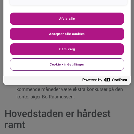
desværre begyndt at vise sig, noterer Bo Rasmussen,
der er direktør hos Experian.
Afvis alle
Næsten halvdelen af de konkursramte selskaber er
såkaldte iværksætterselskaber (IVS’ere), der senest til
Accepter alle cookies
oktober skal omdannes til en anden
virksomhedskonstruktion, selv lukke virksomheden eller
Gem valg
blive begæret konkurs.
Cookie - indstillinger
Politikerne har besluttet at udfase de såkaldte 1-
krone-selskaber, og det er nok den udvikling, som vi
også ser i konkurstallene nu. Og der vil i de
kommende måneder være ekstra konkurser på den
konto, siger Bo Rasmussen.
Hovedstaden er hårdest
ramt