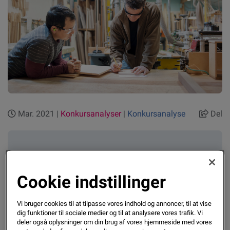
Mar. 2021 |
Konkursanalyser
|
Konkursanalyse
Del
Tal fra Experian for februar viser for anden
måned i træk en kraftig stigning i antallet af
Cookie indstillinger
konkurser – især hovedstadsområdet er
ramt. Ifølge Bo Rasmussen, der er direktør
Vi bruger cookies til at tilpasse vores indhold og annoncer, til at vise
hos Experian, er tallene umiddelbar dyster
dig funktioner til sociale medier og til at analysere vores trafik. Vi
deler også oplysninger om din brug af vores hjemmeside med vores
læsning, men der både positive elementer og