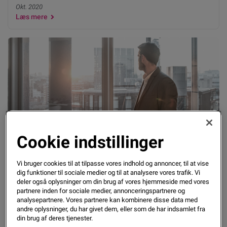
Okt. 2020
Læs mere
Cookie indstillinger
September 2020 Konkursanalyse – fald på 9.1%
Vi bruger cookies til at tilpasse vores indhold og annoncer, til at vise
sammenlignet med september 2019
dig funktioner til sociale medier og til at analysere vores trafik. Vi
deler også oplysninger om din brug af vores hjemmeside med vores
partnere inden for sociale medier, annonceringspartnere og
Okt. 2020
analysepartnere. Vores partnere kan kombinere disse data med
andre oplysninger, du har givet dem, eller som de har indsamlet fra
Læs mere
din brug af deres tjenester.