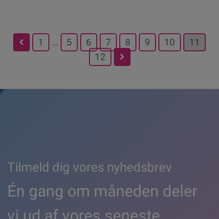
Posts
1
…
5
6
7
8
9
10
11
12
pagination
Tilmeld dig vores nyhedsbrev
Én gang om måneden deler
vi ud af vores seneste