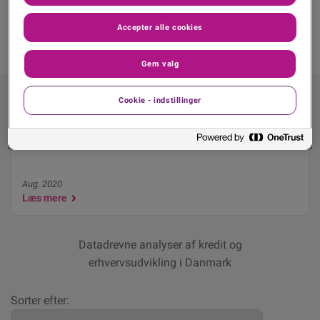
Accepter alle cookies
Gem valg
Cookie - indstillinger
Nye positive RKI-tal: Færre danskere er dårlige
betalere
Aug. 2020
Læs mere
Datadrevne analyser af kredit og
erhvervsudvikling i Danmark
Sorter efter: