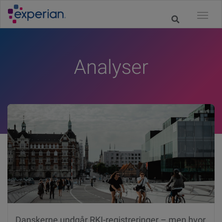
Analyser
Danskerne undgår RKI-registreringer – men hvor