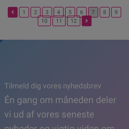
Posts
1
2
3
4
5
6
7
8
9
10
11
12
pagination
Tilmeld dig vores nyhedsbrev
Én gang om måneden deler
vi ud af vores seneste
nyheder og vigtig viden om