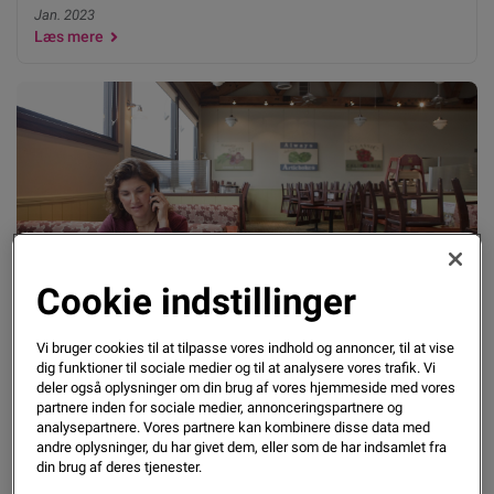
Jan. 2023
Læs mere
Cookie indstillinger
November: Markant flere konkurser i udsatte
Vi bruger cookies til at tilpasse vores indhold og annoncer, til at vise
brancher
dig funktioner til sociale medier og til at analysere vores trafik. Vi
deler også oplysninger om din brug af vores hjemmeside med vores
partnere inden for sociale medier, annonceringspartnere og
analysepartnere. Vores partnere kan kombinere disse data med
Dec. 2022
andre oplysninger, du har givet dem, eller som de har indsamlet fra
Læs mere
din brug af deres tjenester.