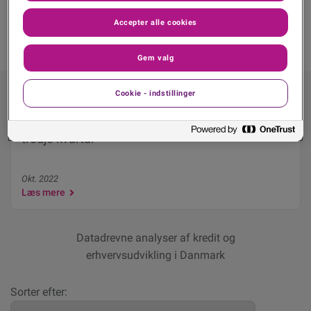
Accepter alle cookies
Gem valg
Cookie - indstillinger
Færre danskere kaster sig ud i iværksætteri i
tredje kvartal
Okt. 2022
Læs mere
Datadrevne analyser af kredit og
erhvervsudvikling i Danmark
Sorter efter: