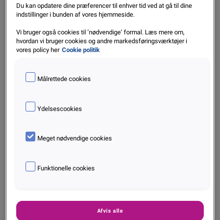
Du kan opdatere dine præferencer til enhver tid ved at gå til dine
indstillinger i bunden af vores hjemmeside.
Vi bruger også cookies til ‘nødvendige’ formal. Læs mere om,
hvordan vi bruger cookies og andre markedsføringsværktøjer i
vores policy her
Cookie politik
Målrettede cookies
Ydelsescookies
Stigning i antallet af konkurser fortsætter i
oktober
Meget nødvendige cookies
Nov. 2022
Funktionelle cookies
Læs mere
Afvis alle