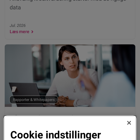
data
Jul. 2026
Læs mere
Rapporter & Whitepapers
Inflation og højere renter bag stigning i RKI-
registret
Cookie indstillinger