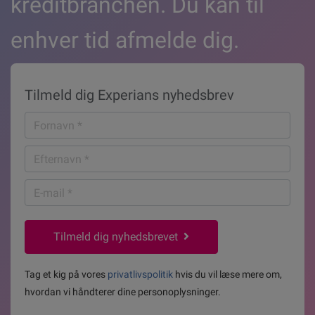
kreditbranchen. Du kan til
enhver tid afmelde dig.
Tilmeld dig Experians nyhedsbrev
Fornavn
*
Efternavn
*
E-
mail
*
Tilmeld dig nyhedsbrevet
Tag et kig på vores
privatlivspolitik
hvis du vil læse mere om,
hvordan vi håndterer dine personoplysninger.