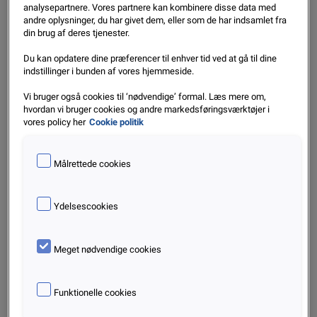
inflation peger Bo Rasmussen på den høje beskæftigelse
analysepartnere. Vores partnere kan kombinere disse data med
andre oplysninger, du har givet dem, eller som de har indsamlet fra
som den væsentligste faktor bag faldet i antallet af RKI-
din brug af deres tjenester.
registreringer.
Du kan opdatere dine præferencer til enhver tid ved at gå til dine
indstillinger i bunden af vores hjemmeside.
Siden marts 2021 er beskæftigelsen steget uafbrudt med
over 300.000 personer fra 2.765.000 til over 3.070.000 i
Vi bruger også cookies til ‘nødvendige’ formal. Læs mere om,
hvordan vi bruger cookies og andre markedsføringsværktøjer i
oktober 2025.
vores policy her
Cookie politik
– Arbejdsmarkedet klarer sig fortsat rigtig godt med den
Målrettede cookies
stigende beskæftigelse og nogenlunde flade udvikling i
arbejdsløsheden. Dermed er grundlaget skabt for, at
regninger i stor stil bliver betalt, fordi der hver måned triller
Ydelsescookies
en løn ind på kontoen hos rigtig mange. Når der så
samtidig blæser positive vinde på boligmarkedet, må vi
Meget nødvendige cookies
forvente, at de gode takter fortsætter ind i 2026, fremhæver
Bo Rasmussen.
Funktionelle cookies
– Der er lidt mørke skyer i horisonten med en del