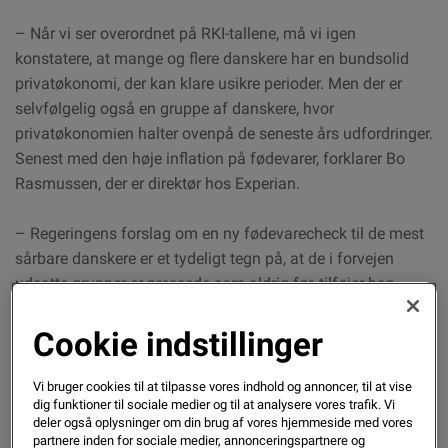
– Når vi ser overordnet på RKI-tallene, må vi igen
konstatere, at mange og flere danskere har en bundsolid
privatøkonomi, der kan klare usikre perioder. Men der er
selvfølgelig også en gruppe af danskere, hvor
privatøkonomien halter ovenpå de seneste års udfordringer.
Senest med den høje inflation på fødevarer, forklarer Bo
Rasmussen, der er direktør hos Experian.
– Regeringens forslag om en ny fødevarecheck til de mest
sårbare danskere er et tydeligt tegn på, at de i forvejen
udsatte grupper er pressede som aldrig før, tilføjer han.
Cookie indstillinger
Læs hele konkursanalysen
Vi bruger cookies til at tilpasse vores indhold og annoncer, til at vise
Høj beskæftigelse betaler regninger
dig funktioner til sociale medier og til at analysere vores trafik. Vi
deler også oplysninger om din brug af vores hjemmeside med vores
Ud over en generel sund økonomi og lavere renter og
partnere inden for sociale medier, annonceringspartnere og