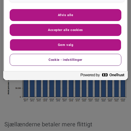
geopolitisk uro og generel usikkerhed om
verdensøkonomien. Men det er efterhånden blevet et
Afvis alle
grundvilkår, som danskerne navigerer fint i, fortsætterhan.
Accepter alle cookies
Personer registreret med
betalingsanmærkninger i RKI register
Gem valg
Cookie - indstillinger
Sjællænderne betaler mere flittigt