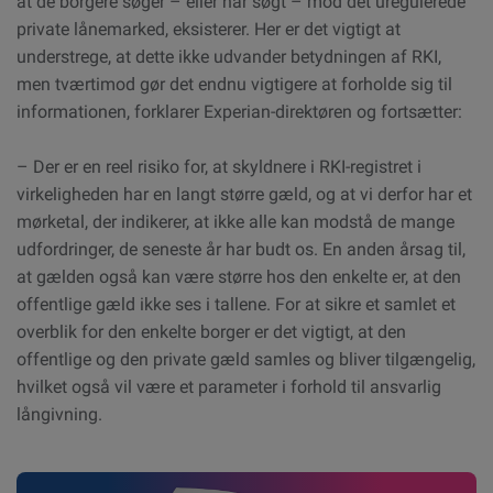
at de borgere søger – eller har søgt – mod det uregulerede
private lånemarked, eksisterer. Her er det vigtigt at
understrege, at dette ikke udvander betydningen af RKI,
men tværtimod gør det endnu vigtigere at forholde sig til
informationen, forklarer Experian-direktøren og fortsætter:
– Der er en reel risiko for, at skyldnere i RKI-registret i
virkeligheden har en langt større gæld, og at vi derfor har et
mørketal, der indikerer, at ikke alle kan modstå de mange
udfordringer, de seneste år har budt os. En anden årsag til,
at gælden også kan være større hos den enkelte er, at den
offentlige gæld ikke ses i tallene. For at sikre et samlet et
overblik for den enkelte borger er det vigtigt, at den
offentlige og den private gæld samles og bliver tilgængelig,
hvilket også vil være et parameter i forhold til ansvarlig
långivning.