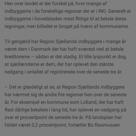
Hen over landet er der forskel på, hvor mange af
indbyggerne i de forskellige regioner der er i RKI. Generelt er
indbyggerne i hovedstaden mest flittige til at betale deres
regninger, men billedet er broget på tværs af kommunerne.
Til gengæld har Region Sjællands indbyggere i mange år
været dem i Danmark der har haft sværest ved at betale
kreditorerne – sådan er det stadig. Et lille lyspunkt er dog,
at sjællænderne er dem, der har oplevet den største
nedgang i antallet af registrerede over de seneste tre år.
– Det er glædeligt at se, at Region Sjællands indbyggere
har nærmet sig de andre fire regioner hen over de seneste
år. For eksempel en kommune som Lolland, der har haft
flest dårlige betalere i lang tid, har oplevet en nedgang på
over et procentpoint de seneste tre år. På landsplan har
faldet været 0,2 procentpoint, fortæller Bo Rasmussen.