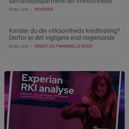
samarbejdspartnere din virksomheds
kreditrating og score
NYHEDER
Mar. 2026 |
Kender du din virksomheds kreditrating?
Derfor er det vigtigere end nogensinde
før
KREDIT OG FINANSIELLE RISICI
Mar. 2026 |