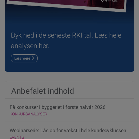
Dyk ned i de seneste RKI tal. Læs hele
analysen her.
Læs mere
Anbefalet indhold
Få konkurser i byggeriet i første halvår 2026
KONKURSANALYSER
Webinarserie: Lås op for vækst i hele kundecyklussen
EVENTS