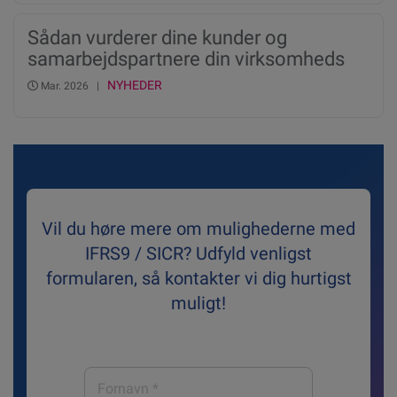
Sådan vurderer dine kunder og
samarbejdspartnere din virksomheds
kreditrating og score
NYHEDER
Mar. 2026 |
Vil du høre mere om mulighederne med
IFRS9 / SICR? Udfyld venligst
formularen, så kontakter vi dig hurtigst
muligt!
Fornavn