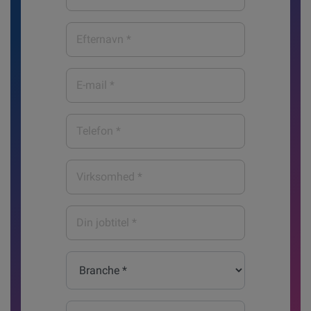
*
Efternavn
*
E-
mail
*
Telefon
*
Virksomhed
*
Din
jobtitel
*
Branche
*
Land*