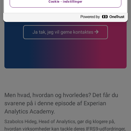
Cookie - indstillinger
os.
Ja tak, jeg vil gerne kontaktes
Men hvad, hvordan og hvorledes? Det får du
svarene på i denne episode af Experian
Analytics Academy.
Szabolcs Hideg, Head of Analytics, gør dig klogere på,
hvordan virksomheder kan tackle deres IFRS9-udfordringer,