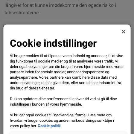
långiver for at kunne imødekomme den øgede risiko i
tabsestimaterne.
“Det er en ret
stor udfordring
Cookie indstillinger
for de
virksomheder,
Vi bruger cookies til at tilpasse vores indhold og annoncer, til at vise
der ikke er
dig funktioner til sociale medier og til at analysere vores trafik. Vi
deler også oplysninger om din brug af vores hjemmeside med vores
afstemte og har
partnere inden for sociale medier, annonceringspartnere og
klare tekniske
analysepartnere. Vores partnere kan kombinere disse data med
andre oplysninger, du har givet dem, eller som de har indsamlet fra
retningslinjer
din brug af deres tjenester.
for, hvordan
Du kan opdatere dine præferencer til enhver tid ved at gå til dine
man
indstillinger i bunden af vores hjemmeside.
kvantificerer en
Vi bruger også cookies til ‘nødvendige’ formal. Læs mere om,
væsentlig stigning eller fald i kreditrisikoen.
hvordan vi bruger cookies og andre markedsføringsværktøjer i
vores policy her
Cookie politik
Men det skal også ses som en stor mulighed,