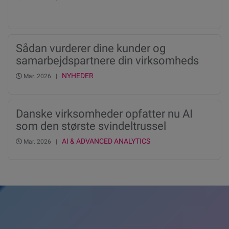
Sådan vurderer dine kunder og
samarbejdspartnere din virksomheds
kreditrating og score
NYHEDER
Mar. 2026 |
Danske virksomheder opfatter nu AI
som den største svindeltrussel
nogensinde, viser ny undersøgelse fra
AI & ADVANCED ANALYTICS
Mar. 2026 |
Experian