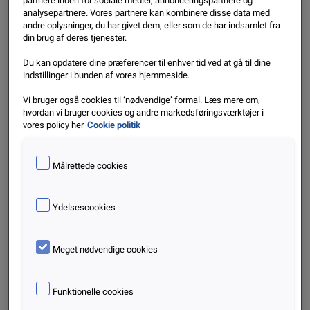
partnere inden for sociale medier, annonceringspartnere og
analysepartnere. Vores partnere kan kombinere disse data med
De fem kommuner i bunden er Nyborg, Vordingborg,
andre oplysninger, du har givet dem, eller som de har indsamlet fra
Guldborgsund, Bornholm og Fanø.
din brug af deres tjenester.
Du kan opdatere dine præferencer til enhver tid ved at gå til dine
Flere iværksættere på landsplan
indstillinger i bunden af vores hjemmeside.
Ikke siden 2021 har der været flere danskere, der er blevet
Vi bruger også cookies til ‘nødvendige’ formal. Læs mere om,
hvordan vi bruger cookies og andre markedsføringsværktøjer i
iværksættere og har etableret et nyt selskab. I alt 30.517
vores policy her
Cookie politik
selskaber så dagens lys i 2025, og det er næsten 21
procent flere end i 2024.
Målrettede cookies
– Det er positivt at se, at tallene stiger, men vi har også et
efterslæb efter en række vanskelige år for iværksætteriet.
Ydelsescookies
Det er et godt skridt fremad, men vi kan bestemt bruge flere
iværksættere i Danmark, da det er afgørende for vores
Meget nødvendige cookies
fremtid, fortæller Bo Rasmussen.
Nye selskaber dækker over alle virksomheder, der får et
Funktionelle cookies
CVR-nummer hos Erhvervsstyrelsen og er