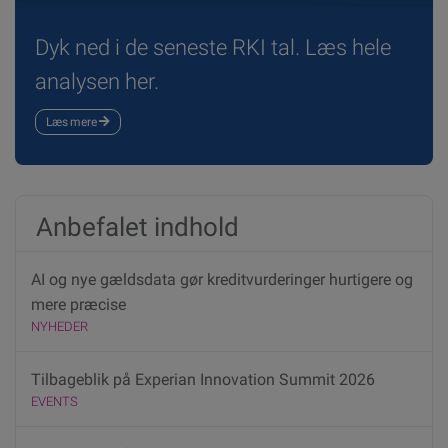
Dyk ned i de seneste RKI tal. Læs hele
analysen her.
Læs mere
Anbefalet indhold
AI og nye gældsdata gør kreditvurderinger hurtigere og
mere præcise
NYHEDER
Tilbageblik på Experian Innovation Summit 2026
EVENTS