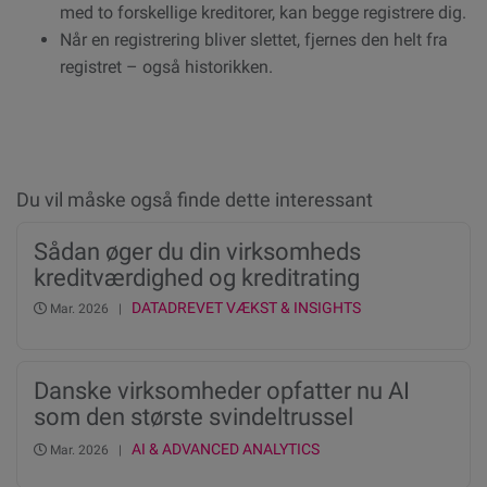
med to forskellige kreditorer, kan begge registrere dig.
Når en registrering bliver slettet, fjernes den helt fra
registret – også historikken.
Du vil måske også finde dette interessant
Sådan øger du din virksomheds
kreditværdighed og kreditrating
DATADREVET VÆKST & INSIGHTS
Mar. 2026 |
Danske virksomheder opfatter nu AI
som den største svindeltrussel
nogensinde, viser ny undersøgelse fra
AI & ADVANCED ANALYTICS
Mar. 2026 |
Experian