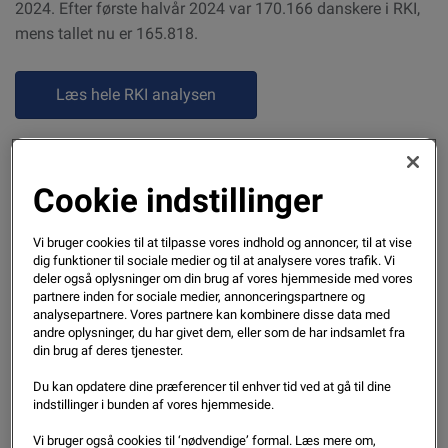
2024. Efter første halvår 2024 var 170.166 danskere i RKI,
mens tallet nu er 165.818.
Læs hele RKI analysen
– Høj beskæftigelse, normaliseret inflation og renter, der er
Cookie indstillinger
faldet, samt strammere regler for udlån, har alt sammen
hjulpet danskernes privatøkonomi med at fastholde en
Vi bruger cookies til at tilpasse vores indhold og annoncer, til at vise
stærk position. Vi må konstatere, at mange danskere har en
dig funktioner til sociale medier og til at analysere vores trafik. Vi
deler også oplysninger om din brug af vores hjemmeside med vores
bundsolid privatøkonomi, der kan klare selv ret store
partnere inden for sociale medier, annonceringspartnere og
ændringer. Selvom der også er en del udsatte, hvor
analysepartnere. Vores partnere kan kombinere disse data med
privatøkonomien vakler ovenpå de seneste års
andre oplysninger, du har givet dem, eller som de har indsamlet fra
din brug af deres tjenester.
udfordringer, forklarer Bo Rasmussen, der er direktør hos
Experian.
Du kan opdatere dine præferencer til enhver tid ved at gå til dine
indstillinger i bunden af vores hjemmeside.
– Man skal stadig huske, at der er flere registrerede i RKI,
Vi bruger også cookies til ‘nødvendige’ formal. Læs mere om,