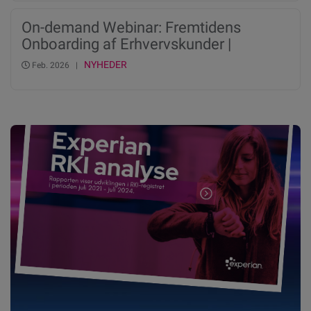
On-demand Webinar: Fremtidens
Onboarding af Erhvervskunder |
Automatisering, kreditvurdering og
NYHEDER
Feb. 2026 |
compliance i ét digitalt flow