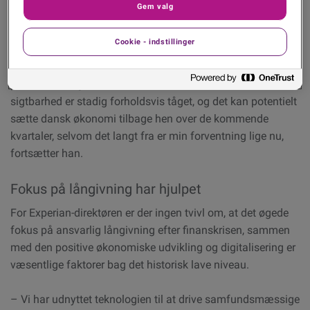
Gem valg
solidt boligmarked, hvor 2024-stigningerne er fortsat ind i
2025, fremhæver Bo Rasmussen.
Cookie - indstillinger
– Indtil videre har dansk økonomi klaret uro rundt i verden
på en fornuftig måde, men den makroøkonomiske
sigtbarhed er stadig forholdsvis tåget, og det kan potentielt
sætte dansk økonomi tilbage hen over de kommende
kvartaler, selvom det langt fra er min forventning lige nu,
fortsætter han.
Fokus på långivning har hjulpet
For Experian-direktøren er der ingen tvivl om, at det øgede
fokus på ansvarlig långivning efter finanskrisen, sammen
med den positive økonomiske udvikling og digitalisering er
væsentlige faktorer bag det historisk lave niveau.
– Vi har udnyttet teknologien til at drive samfundsmæssige