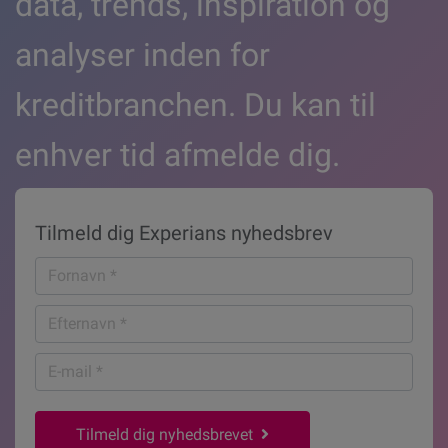
data, trends, inspiration og
analyser inden for
kreditbranchen. Du kan til
enhver tid afmelde dig.
Tilmeld dig Experians nyhedsbrev
Fornavn
*
Efternavn
*
E-
mail
*
Tilmeld dig nyhedsbrevet