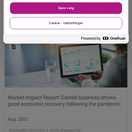
Gem valg
Sorter efter:
Cookie - indstillinger
Market Impact Report: Danish business shows
good economic recovery following the pandemic
Aug. 2021
|
ECONOMIC RECOVERY
KONKURSANALYSE