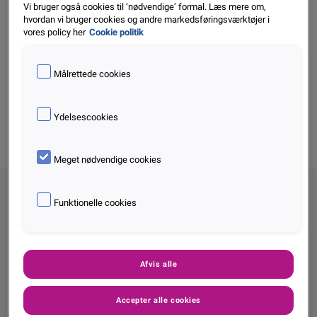
Vi bruger også cookies til ‘nødvendige’ formal. Læs mere om,
Jul. 2021
hvordan vi bruger cookies og andre markedsføringsværktøjer i
Læs mere
vores policy her
Cookie politik
Målrettede cookies
Ydelsescookies
Meget nødvendige cookies
Rapporter & Whitepapers
Funktionelle cookies
Ny rapport: Danske virksomheder overvinder
corona hurtigt – nu er digitalisering på
dagsordenen
Afvis alle
Dec. 2020
Læs mere
Accepter alle cookies