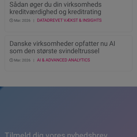
Sådan øger du din virksomheds
kreditværdighed og kreditrating
DATADREVET VÆKST & INSIGHTS
Mar. 2026 |
Danske virksomheder opfatter nu AI
som den største svindeltrussel
nogensinde, viser ny undersøgelse fra
AI & ADVANCED ANALYTICS
Mar. 2026 |
Experian
Tilmeld dig vores nyhedsbrev