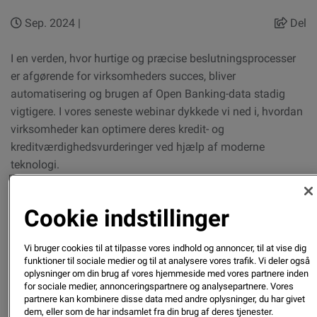
Sep. 2024 |
Del
I en verden, hvor hurtige og præcise beslutningsprocesser
er afgørende for virksomheders succes, bliver
automatisering og brugen af Open Banking-data stadig
vigtigere. I vores seneste webinar dykkede vi ned i, hvordan
virksomheder kan optimere deres kredit- og
kreditværdighedsvurderinger ved hjælp af moderne
teknologi.
Her er nogle af de vigtigste pointer fra
Cookie indstillinger
webinaret, som kan hjælpe dig med at forstå,
hvordan automatisering og transaktionsdata
Vi bruger cookies til at tilpasse vores indhold og annoncer, til at vise dig
kan forbedre din virksomhed, selv hvis du ikke
funktioner til sociale medier og til at analysere vores trafik. Vi deler også
oplysninger om din brug af vores hjemmeside med vores partnere inden
deltog:
for sociale medier, annonceringspartnere og analysepartnere. Vores
partnere kan kombinere disse data med andre oplysninger, du har givet
1. Effektivisering gennem automatisering
dem, eller som de har indsamlet fra din brug af deres tjenester.