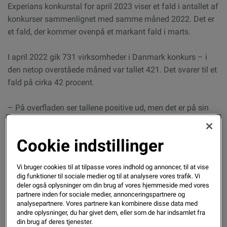
Experians konkurstal for april 2023 viser et fald i antallet af
konkurser sammenlignet med samme måned 2022. Det er
et fald, der kommer ovenpå et markant fald i marts.
I april 2022 gik 731 virksomheder i Danmark konkurs – i
den netop overståede måned var tallet 421. Det svarer til et
fald på cirka 42 procent.
– På overfladen ser tallene positive ud, men det er på sin
plads at holde armene nede lidt endnu. I 2022 var der
nemlig en del af konkurserne, der skete i forbindelse med
Cookie indstillinger
afskaffelsen af IVS-ordningen. Hvis du renser for disse
konkurser, er der faktisk sket en stigning i antallet af
Vi bruger cookies til at tilpasse vores indhold og annoncer, til at vise
konkurser, siger Bo Rasmussen, der er direktør hos data- og
dig funktioner til sociale medier og til at analysere vores trafik. Vi
analysevirksomheden Experian.
deler også oplysninger om din brug af vores hjemmeside med vores
partnere inden for sociale medier, annonceringspartnere og
analysepartnere. Vores partnere kan kombinere disse data med
– Hvis du sammenligner perioden fra maj 2022 til april
andre oplysninger, du har givet dem, eller som de har indsamlet fra
2023 med de foregående tolv måneder har der næsten
din brug af deres tjenester.