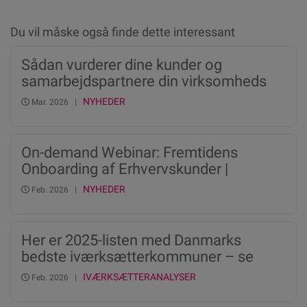
Du vil måske også finde dette interessant
Sådan vurderer dine kunder og
samarbejdspartnere din virksomheds
kreditrating og score
NYHEDER
Mar. 2026 |
On-demand Webinar: Fremtidens
Onboarding af Erhvervskunder |
Automatisering, kreditvurdering og
NYHEDER
Feb. 2026 |
compliance i ét digitalt flow
Her er 2025-listen med Danmarks
bedste iværksætterkommuner – se
hvor din kommune ligger
IVÆRKSÆTTERANALYSER
Feb. 2026 |