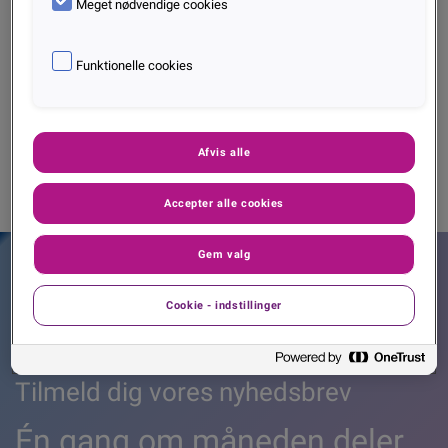
Meget nødvendige cookies
Intrum Credit Talk: Et tilbageblik og et status quo
på danskernes betalingsadfærd
Funktionelle cookies
Maj 2021
|
COVID-19
INTRUM CREDIT TALK
Afvis alle
Accepter alle cookies
Gem valg
Cookie - indstillinger
Tilmeld dig vores nyhedsbrev
Én gang om måneden deler