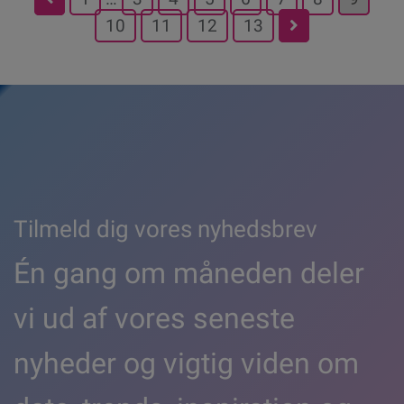
Posts
10
11
12
13
pagination
Tilmeld dig vores nyhedsbrev
Én gang om måneden deler
vi ud af vores seneste
nyheder og vigtig viden om