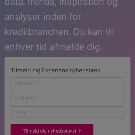
data, trends, inspiration og
analyser inden for
kreditbranchen. Du kan til
enhver tid afmelde dig.
Tilmeld dig Experians nyhedsbrev
Fornavn
*
Efternavn
*
E-
mail
*
Tilmeld dig nyhedsbrevet