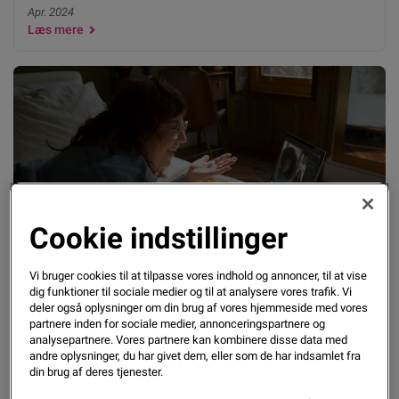
Apr. 2024
Læs mere
Cookie indstillinger
Sådan kan AI sætte skub i kundeoplevelsen hos
Vi bruger cookies til at tilpasse vores indhold og annoncer, til at vise
dig funktioner til sociale medier og til at analysere vores trafik. Vi
din virksomhed
deler også oplysninger om din brug af vores hjemmeside med vores
partnere inden for sociale medier, annonceringspartnere og
analysepartnere. Vores partnere kan kombinere disse data med
Apr. 2024
andre oplysninger, du har givet dem, eller som de har indsamlet fra
Læs mere
din brug af deres tjenester.