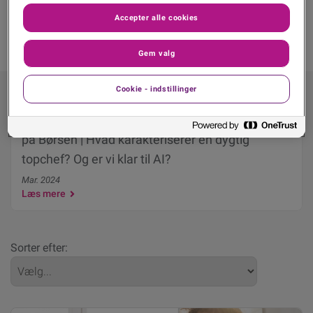
Accepter alle cookies
Gem valg
Cookie - indstillinger
Experian Talks med Niels Lunde, Chefredaktør
på Børsen | Hvad karakteriserer en dygtig
topchef? Og er vi klar til AI?
Mar. 2024
Læs mere
Sorter efter: