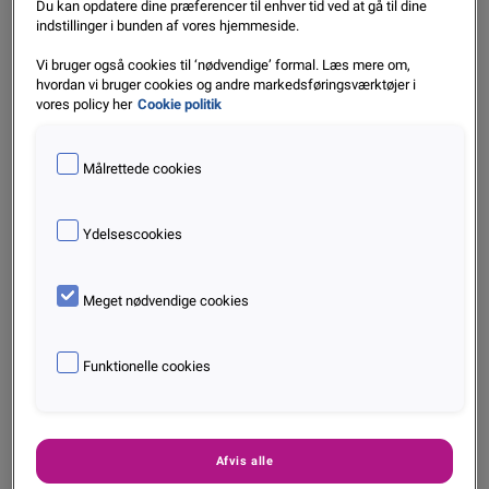
Du kan opdatere dine præferencer til enhver tid ved at gå til dine
indstillinger i bunden af vores hjemmeside.
Vi bruger også cookies til ‘nødvendige’ formal. Læs mere om,
hvordan vi bruger cookies og andre markedsføringsværktøjer i
vores policy her
Cookie politik
Målrettede cookies
Ydelsescookies
Konkursanalyse Marts 2024: Konkursbølgen
svinder ind – byggeriet fortsat udfordret
Meget nødvendige cookies
Apr. 2024
Funktionelle cookies
Læs mere
Afvis alle