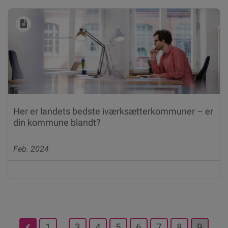
Her er landets bedste iværksætterkommuner – er
din kommune blandt?
Feb. 2024
1
…
3
4
5
6
7
8
9