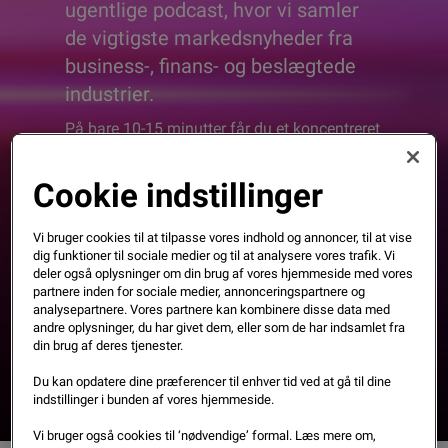
ugentlige podcast, hvor vi samler
de vigtigste markedsnyheder fra
business-, finans- og beslægtede
industrier.
På bare 10-15 minutter får du et koncentreret
overblik over tendenserne, historierne og
udviklingen, der påvirker virksomheder i
Cookie indstillinger
Danmark og hele Norden.
Vi bruger cookies til at tilpasse vores indhold og annoncer, til at vise
Uanset om du arbejder med økonomi,
dig funktioner til sociale medier og til at analysere vores trafik. Vi
deler også oplysninger om din brug af vores hjemmeside med vores
risikostyring, strategi, innovation eller
partnere inden for sociale medier, annonceringspartnere og
kunderejser, giver podcasten dig et hurtigt
analysepartnere. Vores partnere kan kombinere disse data med
indblik i, hvad der rører sig – uden støj og
andre oplysninger, du har givet dem, eller som de har indsamlet fra
din brug af deres tjenester.
uden spildtid.
Du kan opdatere dine præferencer til enhver tid ved at gå til dine
indstillinger i bunden af vores hjemmeside.
Vi bruger også cookies til ‘nødvendige’ formal. Læs mere om,